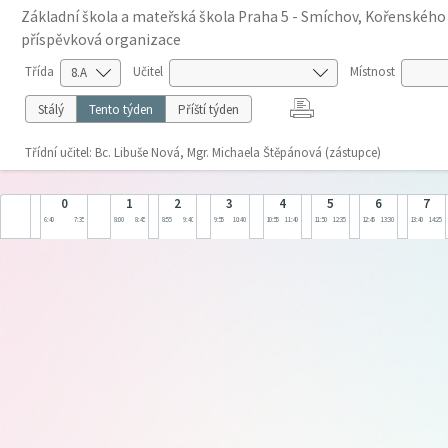
Základní škola a mateřská škola Praha 5 - Smíchov, Kořenského
příspěvková organizace
Třída
Učitel
Místnost
Stálý
Tento týden
Příští týden
Třídní učitel: Bc. Libuše Nová, Mgr. Michaela Štěpánová (zástupce)
0
1
2
3
4
5
6
7
6:40
7:35
8:00
8:45
8:55
9:40
9:55
10:40
10:55
11:40
11:50
12:35
12:45
13:30
13:40
14:25