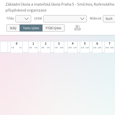
Základní škola a mateřská škola Praha 5 - Smíchov, Kořenského
příspěvková organizace
Třída
Učitel
Místnost
Stálý
Tento týden
Příští týden
0
1
2
3
4
5
6
7
6:40
7:35
8:00
8:45
8:55
9:40
9:55
10:40
10:55
11:40
11:50
12:35
12:45
13:30
13:40
14:25