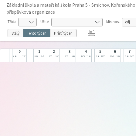
Základní škola a mateřská škola Praha 5 - Smíchov, Kořenského
příspěvková organizace
Třída
Učitel
Místnost
Stálý
Tento týden
Příští týden
0
1
2
3
4
5
6
7
6:40
7:35
8:00
8:45
8:55
9:40
9:55
10:40
10:55
11:40
11:50
12:35
12:45
13:30
13:40
14:25