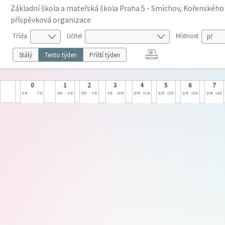
Základní škola a mateřská škola Praha 5 - Smíchov, Kořenského
příspěvková organizace
Třída
Učitel
Místnost
Stálý
Tento týden
Příští týden
0
1
2
3
4
5
6
7
6:40
7:35
8:00
8:45
8:55
9:40
9:55
10:40
10:55
11:40
11:50
12:35
12:45
13:30
13:40
14:25